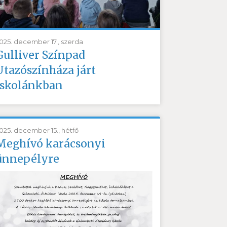
025. december 17., szerda
Gulliver Színpad
Utazószínháza járt
iskolánkban
025. december 15., hétfő
Meghívó karácsonyi
ünnepélyre