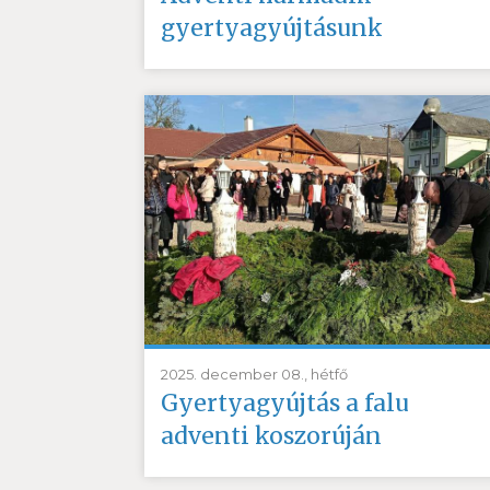
gyertyagyújtásunk
2025. december 08., hétfő
Gyertyagyújtás a falu
adventi koszorúján