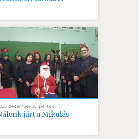
025. december 05., péntek
Nálunk járt a Mikulás