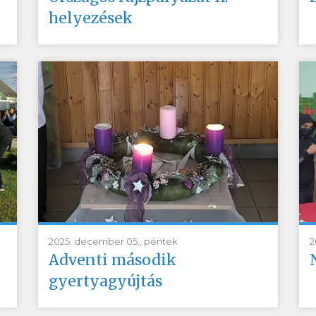
helyezések
2025. december 05., péntek
2
Adventi második
gyertyagyújtás