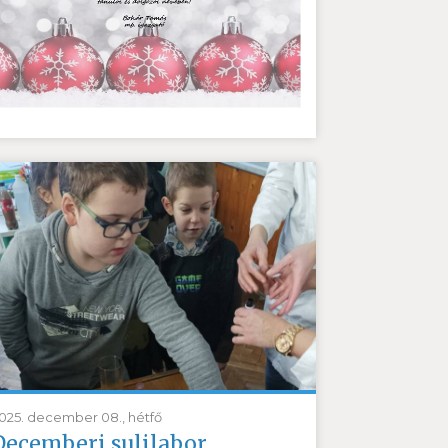
025. december 08., hétfő
Decemberi sulilabor