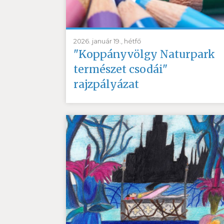
2026. január 19., hétfő
"Koppányvölgy Naturpark
természet csodái"
rajzpályázat