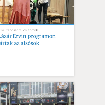
026. február 12., csütörtök
Lázár Ervin programon
jártak az alsósok