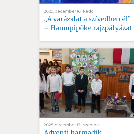
2025. december 16., kedd
„A varázslat a szívedben él”
– Hamupipőke rajzpályázat
2025. december 13., szombat
Adventi harmadik