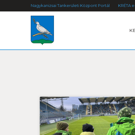
Nagykanizsai Tankerületi Központ Portál
KRÉTA e
K