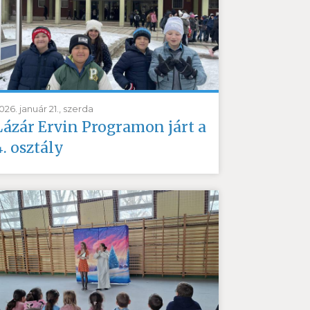
026. január 21., szerda
Lázár Ervin Programon járt a
4. osztály