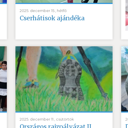
2025. december 15., hétfő
Cserhátisok ajándéka
2025. december 11., csütörtök
2
Országos rajzpályázat II.