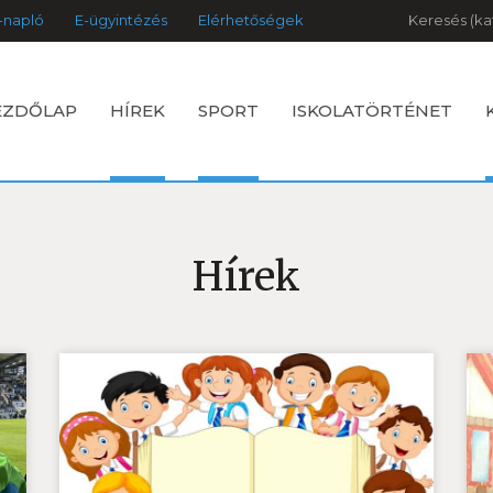
Keresés
-napló
E-ügyintézés
Elérhetőségek
EZDŐLAP
HÍREK
SPORT
ISKOLATÖRTÉNET
Hírek