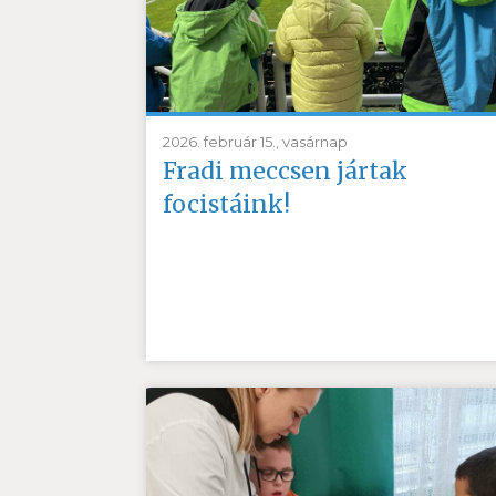
2026. február 15., vasárnap
Fradi meccsen jártak
focistáink!