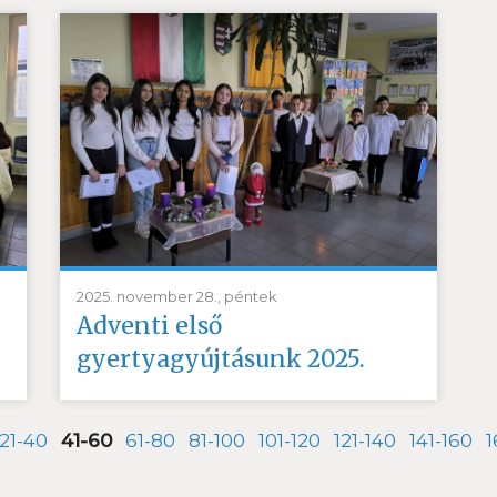
2025. november 28., péntek
Adventi első
gyertyagyújtásunk 2025.
21-40
41-60
61-80
81-100
101-120
121-140
141-160
1