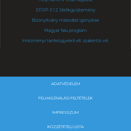
EFOP-3.1.2 Játékgyűjtemény
Bizonyítvány másodlat igénylése
Magyar falu program
Intézményi tanfelügyeleti ell. szakértői vél.
ADATVÉDELEM
FELHASZNÁLÁSI FELTÉTELEK
IMPRESSZUM
KÖZZÉTÉTELI LISTA