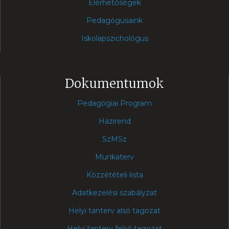
Elérhetőségek
Pedagógusaink
Iskolapszichológus
Dokumentumok
Pedagógiai Program
Házirend
SzMSz
Munkaterv
Közzétételi lista
Adatkezelési szabályzat
Helyi tanterv alsó tagozat
Helyi tanterv felső tagozat