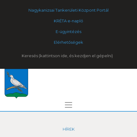
Nagykanizsai Tankerületi Központ Portál
KRÉTA e-napló
E-ügyintézés
Elérhetőségek
Keresés
HÍREK