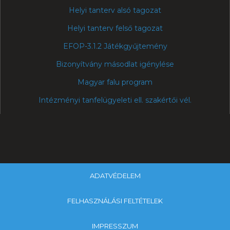
Helyi tanterv alsó tagozat
Helyi tanterv felső tagozat
EFOP-3.1.2 Játékgyűjtemény
Bizonyítvány másodlat igénylése
Magyar falu program
Intézményi tanfelügyeleti ell. szakértői vél.
ADATVÉDELEM
FELHASZNÁLÁSI FELTÉTELEK
IMPRESSZUM