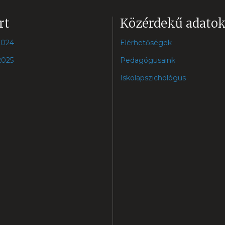
rt
Közérdekű adato
2024
Elérhetőségek
2025
Pedagógusaink
Iskolapszichológus