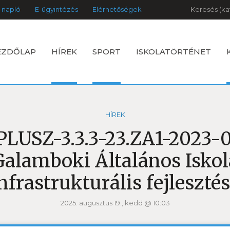
Keresés
-napló
E-ügyintézés
Elérhetőségek
EZDŐLAP
HÍREK
SPORT
ISKOLATÖRTÉNET
HÍREK
PLUSZ-3.3.3-23.ZA1-2023-
Galamboki Általános Iskol
nfrastrukturális fejleszté
2025. augusztus 19., kedd @ 10:03