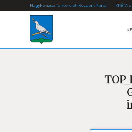
Nagykanizsai Tankerületi Központ Portál
KRÉTA e
K
TOP_
i