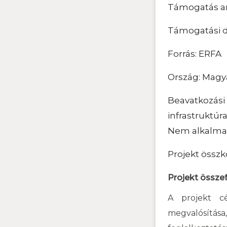
Támogatás ar
Támogatási d
Forrás: ERFA
Ország: Magy
Beavatkozási 
infrastruktúr
Nem alkalmaz
Projekt összk
Projekt összef
A projekt cé
megvalósít