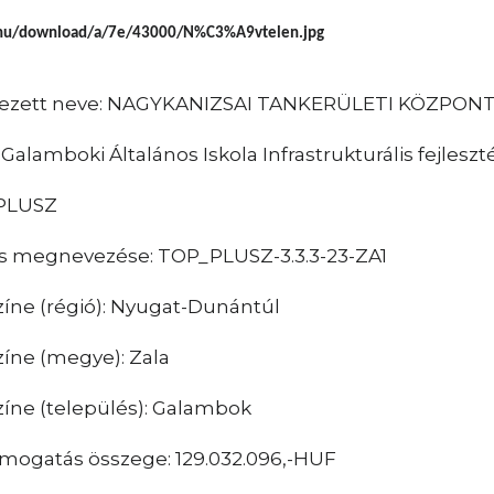
zett neve: NAGYKANIZSAI TANKERÜLETI KÖZPON
 Galamboki Általános Iskola Infrastrukturális fejleszt
 PLUSZ
rás megnevezése: TOP_PLUSZ-3.3.3-23-ZA1
zíne (régió): Nyugat-Dunántúl
zíne (megye): Zala
zíne (település): Galambok
ámogatás összege: 129.032.096,-HUF