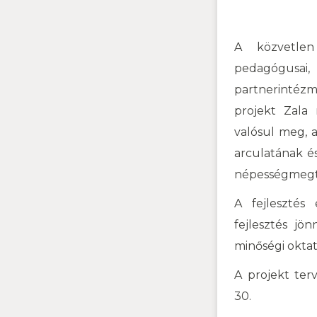
A közvetlen
pedagógusai,
partnerintéz
projekt Zala 
valósul meg, a
arculatának és
népességmegta
A fejleszté
fejlesztés jö
minőségi oktat
A projekt ter
30.