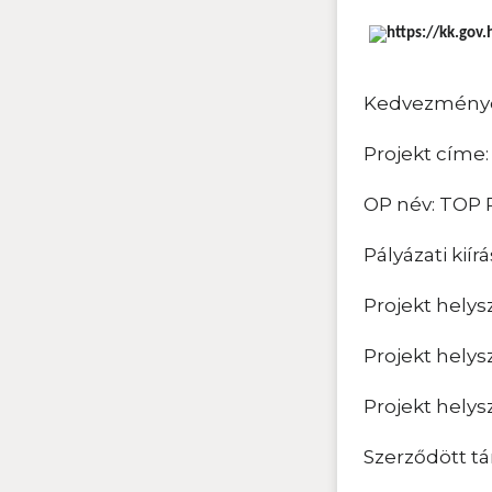
Kedvezménye
Projekt címe:
OP név: TOP
Pályázati kií
Projekt helys
Projekt helys
Projekt helys
Szerződött t