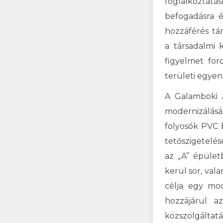
foglalkoztat
befogadásra é
hozzáférés tá
a társadalmi 
figyelmet for
területi egye
A Galamboki Á
modernizálásár
folyosók PVC 
tetőszigetel
az
„
A
”
épületb
kerül sor, vala
célja egy mod
hozzájárul a
közszolgáltat