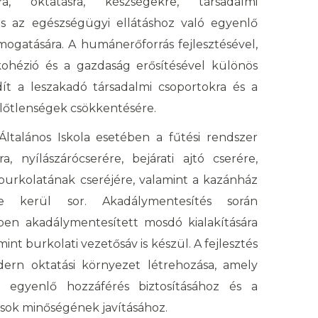
ásra, oktatásra, készségekre, társadalmi
s az egészségügyi ellátáshoz való egyenlő
mogatására. A humánerőforrás fejlesztésével,
kohézió és a gazdaság erősítésével különös
dít a leszakadó társadalmi csoportokra és a
nlőtlenségek csökkentésére.
ltalános Iskola esetében a fűtési rendszer
a, nyílászárócserére, bejárati ajtó cserére,
burkolatának cseréjére, valamint a kazánház
ése kerül sor. Akadálymentesítés során
en akadálymentesített mosdó kialakítására
mint burkolati vezetősáv is készül. A fejlesztés
ern oktatási környezet létrehozása, amely
z egyenlő hozzáférés biztosításához és a
ások minőségének javításához.