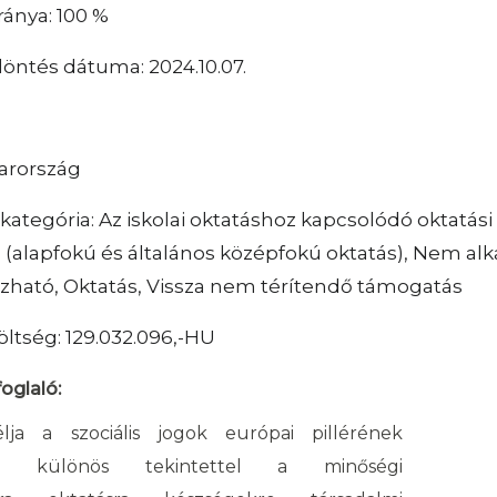
ánya: 100 %
öntés dátuma: 2024.10.07.
arország
kategória: Az iskolai oktatáshoz kapcsolódó oktatási
a (alapfokú és általános középfokú oktatás), Nem al
ható, Oktatás, Vissza nem térítendő támogatás
öltség: 129.032.096,-HU
oglaló:
lja a szociális jogok európai pillérének
ása, különös tekintettel a minőségi