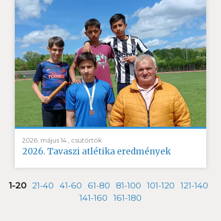
2026. május 14., csütörtök
2026. Tavaszi atlétika eredmények
1-20
21-40
41-60
61-80
81-100
101-120
121-140
141-160
161-180