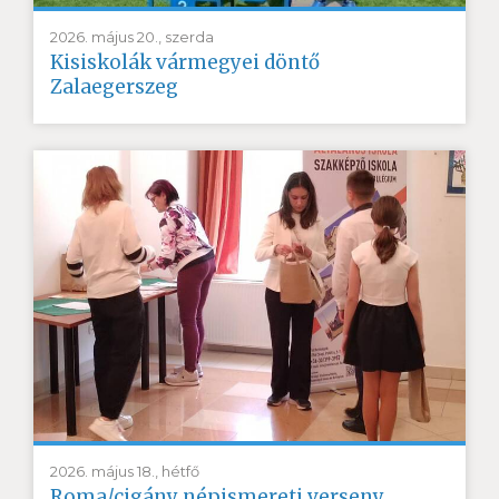
2026. május 20., szerda
Kisiskolák vármegyei döntő
Zalaegerszeg
2026. május 18., hétfő
Roma/cigány népismereti verseny