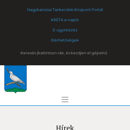
Nagykanizsai Tankerületi Központ Portál
KRÉTA e-napló
E-ügyintézés
Elérhetőségek
Keresés
Hírek