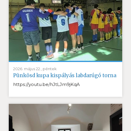
2026. május 22., péntek
Pünkösd kupa kispályás labdarúgó torna
https://youtu.be/hJtLJm9jKqA