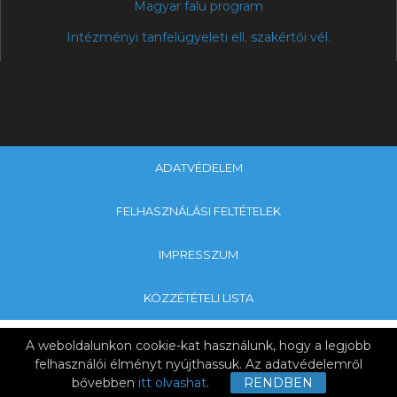
Magyar falu program
Intézményi tanfelügyeleti ell. szakértői vél.
ADATVÉDELEM
FELHASZNÁLÁSI FELTÉTELEK
IMPRESSZUM
KÖZZÉTÉTELI LISTA
Copyright © 2019 Galamboki Általános Iskola & Nagykanizsa
A weboldalunkon cookie-kat használunk, hogy a legjobb
Tankerületi Központ
felhasználói élményt nyújthassuk. Az adatvédelemről
bővebben
itt olvashat
.
RENDBEN