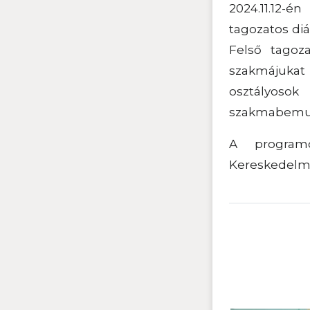
2024.11.12-é
tagozatos diá
Felső tagoz
szakmájukat 
osztályos
szakmabemu
A programo
Kereskedelmi