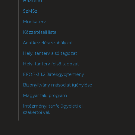
Házirend
SzMSz
Munkaterv
Közzétételi lista
Adatkezelési szabályzat
Helyi tanterv alsó tagozat
Helyi tanterv felső tagozat
EFOP-3.1.2 Játékgyűjtemény
Bizonyítvány másodlat igénylése
Magyar falu program
Intézményi tanfelügyeleti ell.
szakértői vél.