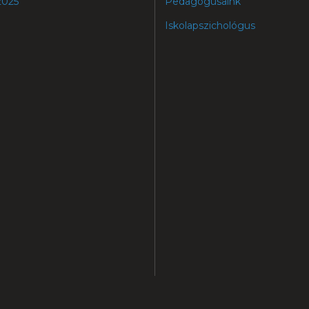
2025
Pedagógusaink
Iskolapszichológus