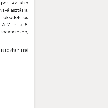
apot. Az alsó
yaválasztásra.
g előadók és
 A 7. és a 8.
gatásokon,
agykanizsai