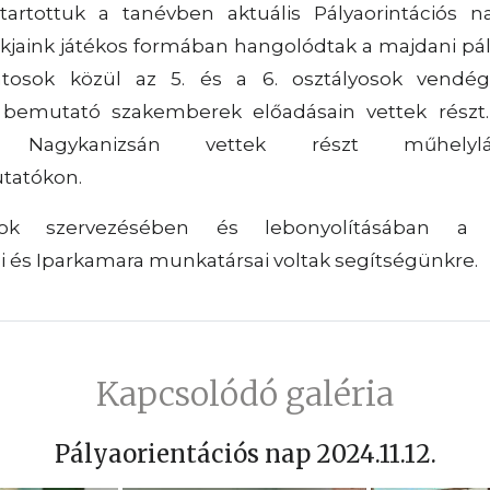
n tartottuk a tanévben aktuális Pályaorintációs n
kjaink játékos formában hangolódtak a majdani pál
atosok közül az 5. és a 6. osztályosok vendé
bemutató szakemberek előadásain vettek részt.
ok Nagykanizsán vettek részt műhelyláto
tatókon.
k szervezésében és lebonyolításában a N
 és Iparkamara munkatársai voltak segítségünkre.
Kapcsolódó galéria
Pályaorientációs nap 2024.11.12.