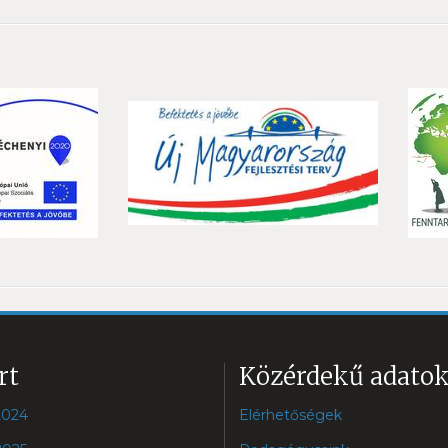
rt
Közérdekű adato
2024
Elérhetőségek