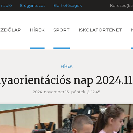
Keresés
-napló
E-ügyintézés
Elérhetőségek
EZDŐLAP
HÍREK
SPORT
ISKOLATÖRTÉNET
HÍREK
yaorientációs nap 2024.11
2024. november 15., péntek @ 12:45