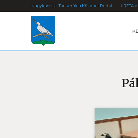
Nagykanizsai Tankerületi Központ Portál
KRÉTA e
K
Pál