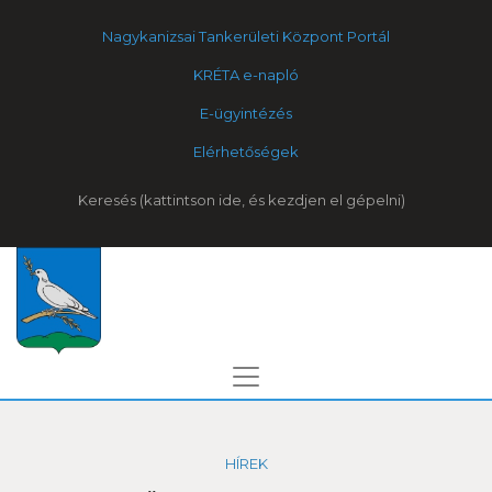
Nagykanizsai Tankerületi Központ Portál
KRÉTA e-napló
E-ügyintézés
Elérhetőségek
Keresés
HÍREK