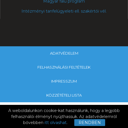
Magyar falu program
Intézményi tanfelügyeleti ell. szakértői vél.
ADATVÉDELEM
FELHASZNÁLÁSI FELTÉTELEK
IMPRESSZUM
KÖZZÉTÉTELI LISTA
Copyright © 2019 Galamboki Általános Iskola & Nagykanizsa
A weboldalunkon cookie-kat használunk, hogy a legjobb
felhasználói élményt nyújthassuk. Az adatvédelemről
Tankerületi Központ
bővebben
itt olvashat
.
RENDBEN