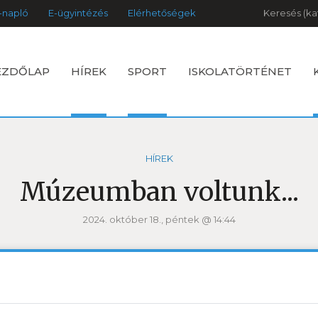
Keresés
-napló
E-ügyintézés
Elérhetőségek
EZDŐLAP
HÍREK
SPORT
ISKOLATÖRTÉNET
HÍREK
Múzeumban voltunk...
2024. október 18., péntek @ 14:44