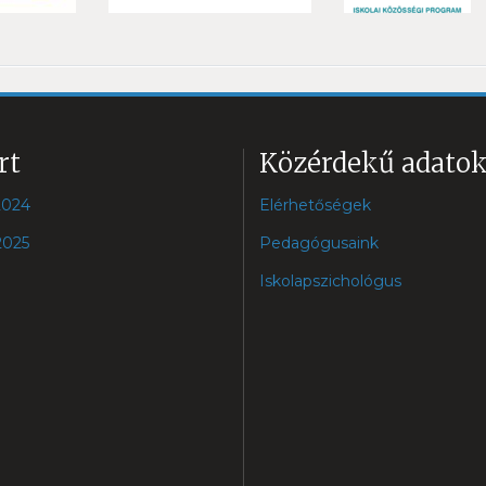
rt
Közérdekű adato
2024
Elérhetőségek
2025
Pedagógusaink
Iskolapszichológus