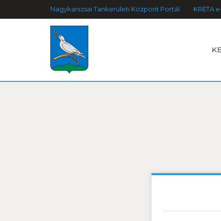
Nagykanizsai Tankerületi Központ Portál
KRÉTA e
K