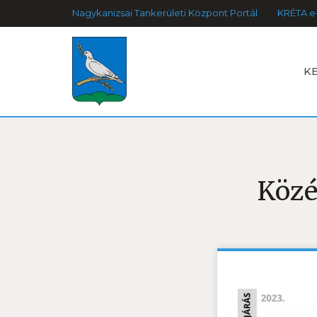
Nagykanizsai Tankerületi Központ Portál
KRÉTA e
K
Közé