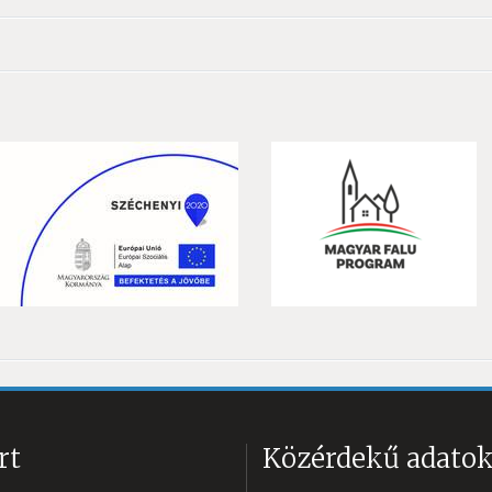
rt
Közérdekű adato