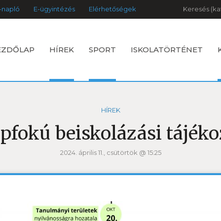
Keresés
-napló
E-ügyintézés
Elérhetőségek
EZDŐLAP
HÍREK
SPORT
ISKOLATÖRTÉNET
HÍREK
pfokú beiskolázási tájéko
2024. április 11., csütörtök @ 15:25