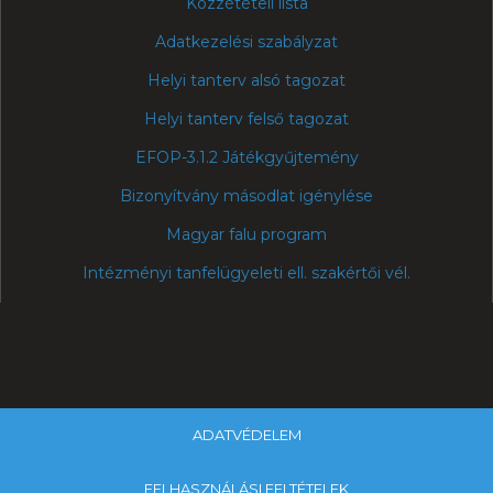
Közzétételi lista
Adatkezelési szabályzat
Helyi tanterv alsó tagozat
Helyi tanterv felső tagozat
EFOP-3.1.2 Játékgyűjtemény
Bizonyítvány másodlat igénylése
Magyar falu program
Intézményi tanfelügyeleti ell. szakértői vél.
ADATVÉDELEM
FELHASZNÁLÁSI FELTÉTELEK