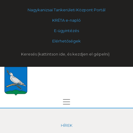
Nagykanizsai Tankerületi Központ Portál
KRÉTA e-napló
E-ügyintézés
Elérhetőségek
Keresés
HÍREK