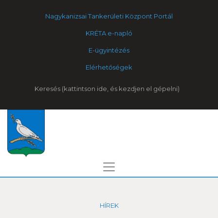
Nagykanizsai Tankerületi Központ Portál
KRÉTA e-napló
E-ügyintézés
Elérhetőségek
Keresés
HÍREK