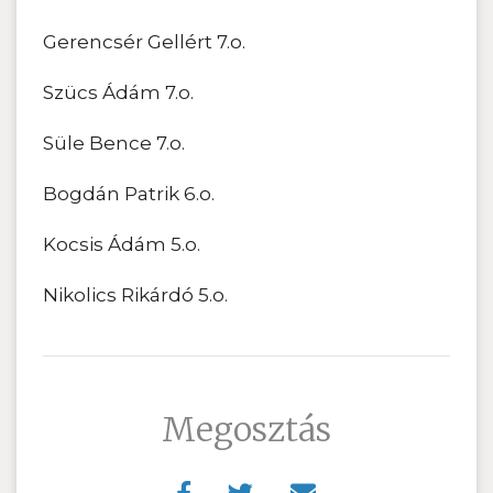
Gerencsér Gellért 7.o.
Szücs Ádám 7.o.
Süle Bence 7.o.
Bogdán Patrik 6.o.
Kocsis Ádám 5.o.
Nikolics Rikárdó 5.o.
Megosztás