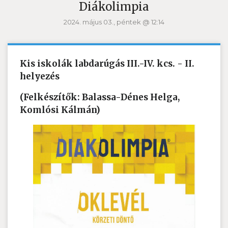
Diákolimpia
2024. május 03., péntek @ 12:14
Kis iskolák labdarúgás III.-IV. kcs. - II.
helyezés
(Felkészítők: Balassa-Dénes Helga,
Komlósi Kálmán)