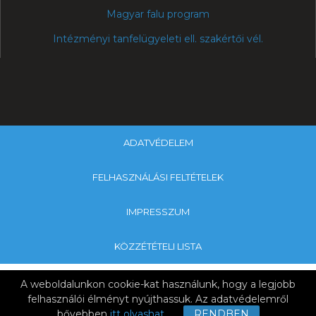
Magyar falu program
Intézményi tanfelügyeleti ell. szakértői vél.
ADATVÉDELEM
FELHASZNÁLÁSI FELTÉTELEK
IMPRESSZUM
KÖZZÉTÉTELI LISTA
Copyright © 2019 Galamboki Általános Iskola & Nagykanizsa
A weboldalunkon cookie-kat használunk, hogy a legjobb
Tankerületi Központ
felhasználói élményt nyújthassuk. Az adatvédelemről
bővebben
itt olvashat
.
RENDBEN