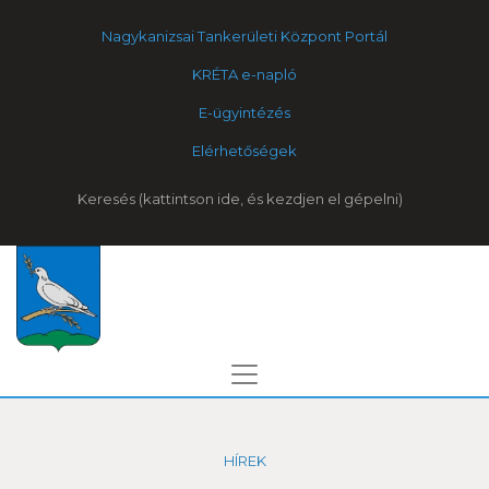
Nagykanizsai Tankerületi Központ Portál
KRÉTA e-napló
E-ügyintézés
Elérhetőségek
Keresés
HÍREK